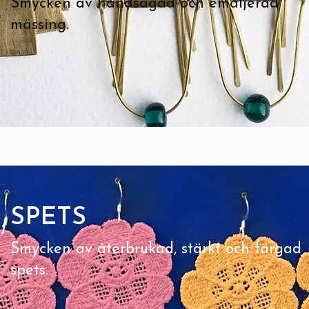
Smycken av handsågad och emaljerad
mässing.
SPETS
Smycken av återbrukad, stärkt och färgad
spets.