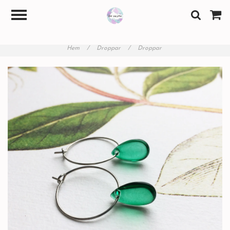
Hem
/
Droppar
/
Droppar