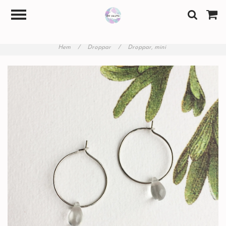
Hem
/
Droppar
/
Droppar, mini