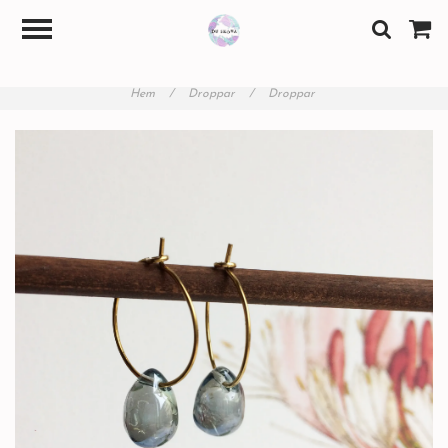
Hem
/
Droppar
/
Droppar