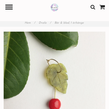
Hem
/
Dvala
/
Bär & blad, 1 örhänge