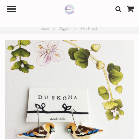
Hem
/
Fåglar
/
Stenknäck