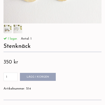
I lager.
Antal:
1
Stenknäck
350 kr
LÄGG I KORGEN
Artikelnummer:
514