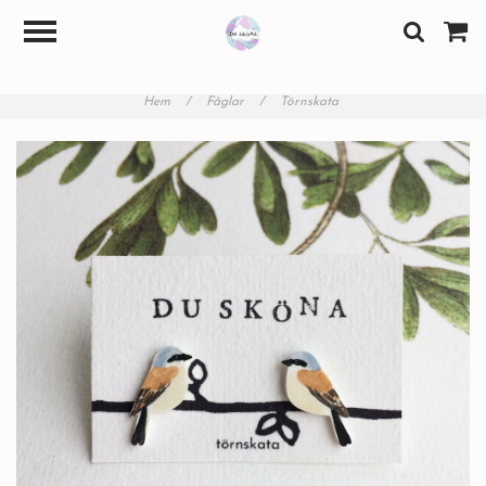
Hem
/
Fåglar
/
Törnskata