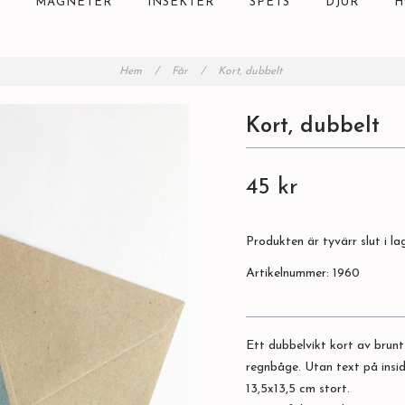
MAGNETER
INSEKTER
SPETS
DJUR
H
Hem
/
Får
/
Kort, dubbelt
Kort, dubbelt
45 kr
Produkten är tyvärr slut i lag
Artikelnummer:
1960
Ett dubbelvikt kort av brunt
regnbåge. Utan text på insi
13,5x13,5 cm stort.