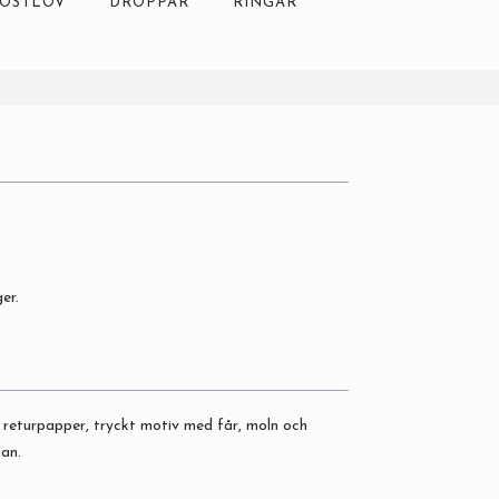
ÖSTLÖV
DROPPAR
RINGAR
er.
 returpapper, tryckt motiv med får, moln och
dan.