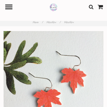
Hem
/
Höstlöv
/
Höstlöv