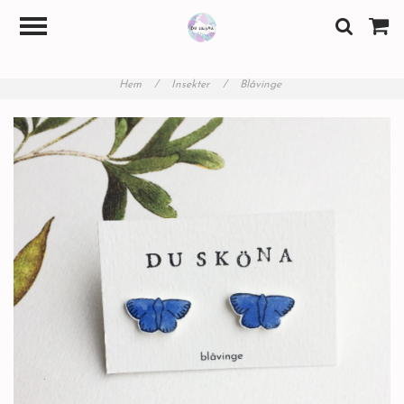
Hem
/
Insekter
/
Blåvinge