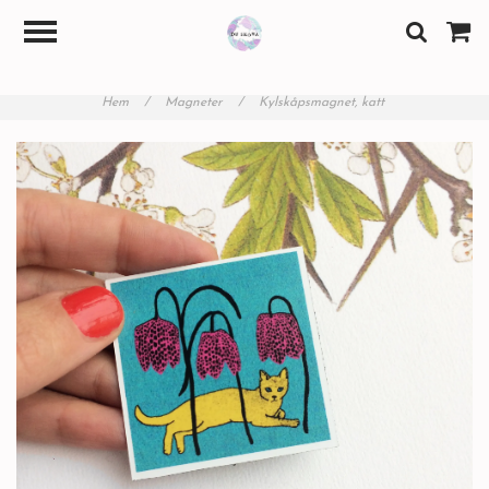
Hem
/
Magneter
/
Kylskåpsmagnet, katt