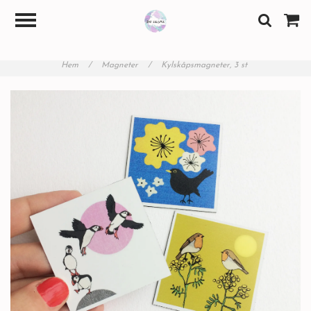
Hem
/
Magneter
/
Kylskåpsmagneter, 3 st