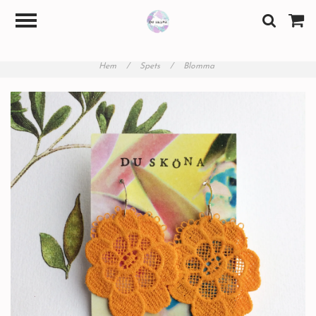
Hem
/
Spets
/
Blomma