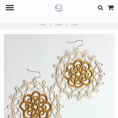
Hem
/
Spets
/
spets