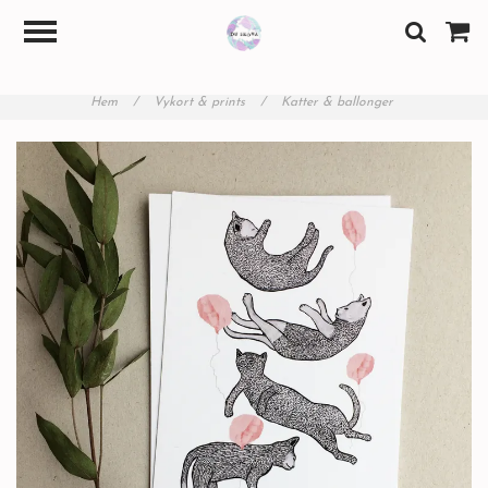
Hem
/
Vykort & prints
/
Katter & ballonger