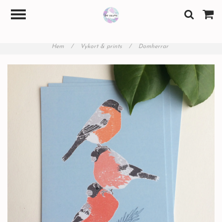
Hem
/
Vykort & prints
/
Domherrar