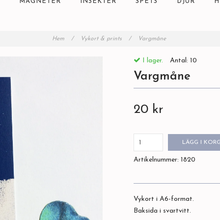
MAGNETER
INSEKTER
SPETS
DJUR
H
Hem
/
Vykort & prints
/
Vargmåne
I lager.
Antal:
10
Vargmåne
20 kr
LÄGG I KOR
Artikelnummer:
1820
Vykort i A6-format.
Baksida i svartvitt.