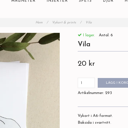
MAGNETER
INSEKTER
SPETS
DJUR
H
Hem
/
Vykort & prints
/
Vila
I lager.
Antal:
6
Vila
20 kr
LÄGG I KOR
Artikelnummer:
293
Vykort i A6-format.
Baksida i svartvitt.