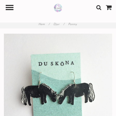
Hem
/
Djur
/
Ponny