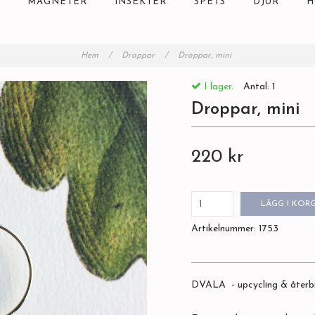
MAGNETER
INSEKTER
SPETS
DJUR
H
Hem
/
Droppar
/
Droppar, mini
I lager.
Antal:
1
Droppar, mini
220 kr
LÄGG I KOR
Artikelnummer:
1753
DVALA - upcycling & återb