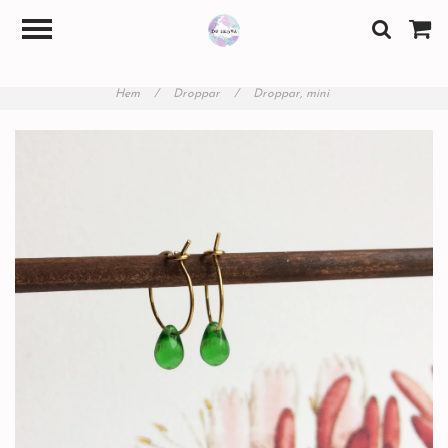
Hem
/
Droppar
/
Droppar, mini