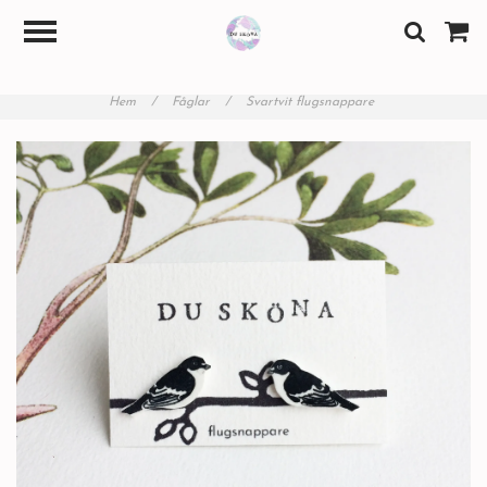
Hem
/
Fåglar
/
Svartvit flugsnappare