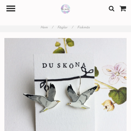
Hem
/
Fåglar
/
Fiskmås